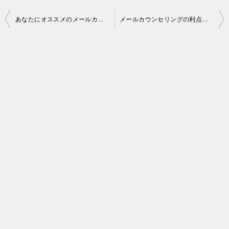
投
あなたにオススメのメールカウンセリングコースは？
メールカウンセリングの利点：自分のペースで悩みに向き合える
稿
ナ
ビ
ゲ
ー
シ
ョ
ン